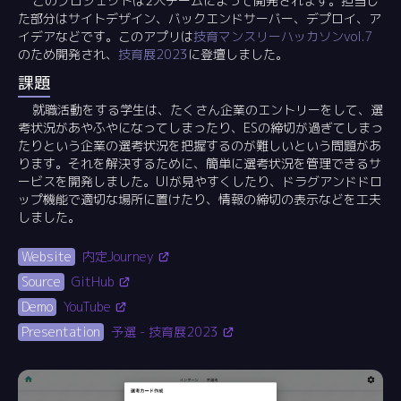
このプロジェクトは2人チームによって開発されます。担当し
た部分はサイトデザイン、バックエンドサーバー、デプロイ、ア
イデアなどです。このアプリは
技育マンスリーハッカソンvol.7
のため開発され、
技育展2023
に登壇しました。
課題
就職活動をする学生は、たくさん企業のエントリーをして、選
考状況があやふやになってしまったり、ESの締切が過ぎてしまっ
たりという企業の選考状況を把握するのが難しいという問題があ
ります。それを解決するために、簡単に選考状況を管理できるサ
ービスを開発しました。UIが見やすくしたり、ドラグアンドドロ
ップ機能で適切な場所に置けたり、情報の締切の表示などを工夫
しました。
Website
内定Journey
Source
GitHub
Demo
YouTube
Presentation
予選 - 技育展2023